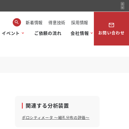
expand_less
expand_more
新着情報
得意技術
採用情報
mail_outline
お問い合わせ
・イベント
ご依頼の流れ
会社情報
関連する分析装置
ポロシティメータ ～細孔分布の評価～