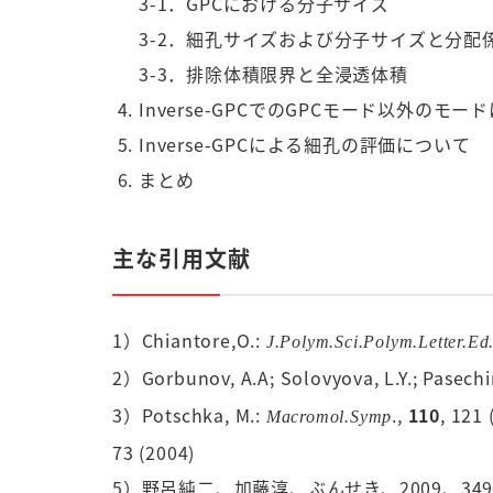
3-1．GPCにおける分子サイズ
3-2．細孔サイズおよび分子サイズと分配
3-3．排除体積限界と全浸透体積
Inverse-GPCでのGPCモード以外のモー
Inverse-GPCによる細孔の評価について
まとめ
主な引用文献
1）Chiantore,O.:
J.Polym.Sci.Polym.Letter.Ed
2）Gorbunov, A.A; Solovyova, L.Y.; Pasechi
3）Potschka, M.:
.,
110
, 121
Macromol.Symp
73 (2004)
5）野呂純二、加藤淳、ぶんせき、2009、349