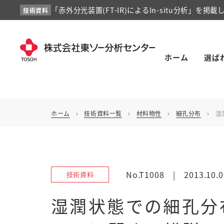
「赤外分光装置(FT-IR)によるIn-situ分析」を掲載
技術資料
ホーム
選ば
ホーム
技術資料一覧
材料物性
細孔分布
湿
chevron_right
chevron_right
chevron_right
chevron_right
No.T1008
|
2013.10.0
技術資料
湿潤状態での細孔分布