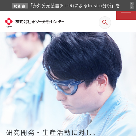
「赤外分光装置(FT-IR)によるIn-situ分析」を
expand_less
技術資
expand_more
料
掲載しました
search
研究開発・生産活動に対し、