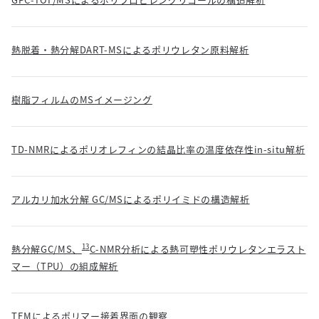
熱脱着・熱分解DART-MSによるポリウレタン原料解析
樹脂フィルムのMSイメージング
TD-NMRによるポリオレフィンの結晶比率の温度依存性in-situ解析
アルカリ加水分解 GC/MSによるポリイミドの構造解析
13
熱分解GC/MS、
C-NMR分析による熱可塑性ポリウレタンエラスト
マー（TPU）の組成解析
TEMによるポリマー接着界面の観察