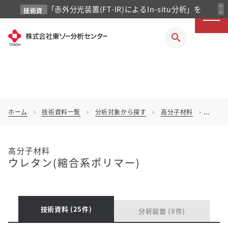
「赤外分光装置(FT-IR)によるIn-situ分析」を
expand_less
技術資
expand_more
料
掲載しました
search
ホーム
技術資料一覧
分析対象から探す
高分子材料
ウレタ
chevron_right
chevron_right
chevron_right
chevron_right
高分子材料
ウレタン(縮合系ポリマー)
技術資料 (25件)
分析装置 (8件)