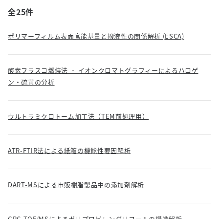
全25件
ポリマーフィルム表面官能基量と撥液性の関係解析 (ESCA)
酸素フラスコ燃焼法 ‐ イオンクロマトグラフィーによるハロゲ
ン・硫黄の分析
ウルトラミクロトーム加工法（TEM前処理用）
ATR-FTIR法による紙箱の機能性要因解析
DART-MSによる市販樹脂製品中の添加剤解析
GPC-TOF/MSによるポリプロピレングリコールの構造解析