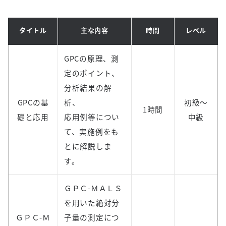
タイトル
主な内容
時間
レベル
GPCの原理、測
定のポイント、
分析結果の解
GPCの基
析、
初級～
1時間
礎と応用
応用例等につい
中級
て、実施例をも
とに解説しま
す。
ＧＰＣ-ＭＡＬＳ
を用いた絶対分
ＧＰＣ-Ｍ
子量の測定につ