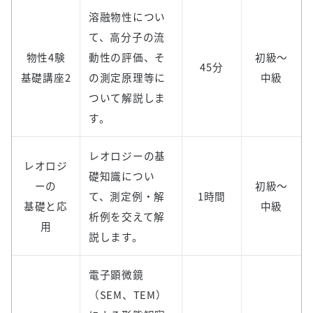
溶融物性につい
て、高分子の流
物性4験
動性の評価、そ
初級～
45分
基礎講座2
の測定原理等に
中級
ついて解説しま
す。
レオロジーの基
レオロジ
礎知識につい
ーの
初級～
て、測定例・解
1時間
基礎と応
中級
析例を交えて解
用
説します。
電子顕微鏡
（SEM、TEM）