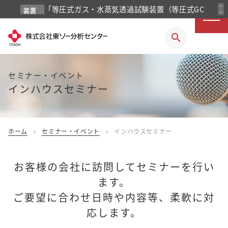
expand_less
expand_more
search
「等圧式ガス・水蒸気透過試験装置（等圧式GC
装置
紹介
法）」を掲載しました
セミナー・イベント
インハウスセミナー
ホーム
セミナー・イベント
インハウスセミナー
chevron_right
chevron_right
お客様の会社に訪問してセミナーを行い
ます。
ご要望に合わせ日時や内容等、柔軟に対
応します。