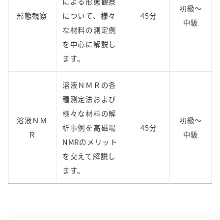
による形態観察
初級～
形態観察
について、様々
45分
中級
な材料の測定例
を中心に解説し
ます。
溶液ＮＭＲの各
種測定法および
様々な材料の解
溶液ＮＭ
初級～
析事例を高磁場
45分
Ｒ
中級
NMRのメリット
を交えて解説し
ます。