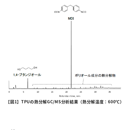
【図
1
】TPUの熱分解
GC/MS
分析結果（熱分解温度：
600
℃）