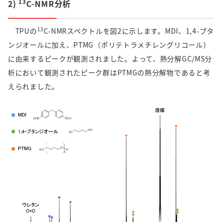
13
2)
C-NMR分析
13
TPUの
C-NMR
スペクトルを図
2
に示します。
MDI
、
1,4-
ブタ
ンジオールに加え、
PTMG
（ポリテトラメチレングリコール）
に由来するピークが観測されました。よって、熱分解
GC/MS
分
析において観測されたピーク群は
PTMG
の熱分解物であると考
えられました。