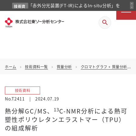
「赤外分光装置(FT-IR)によるIn-situ分析」を
expand_less
技術資
expand_more
料
掲載しました
search
ホーム
技術資料一覧
質量分析
クロマトグラフ + 質量分析
chevron_right
chevron_right
chevron_right
chevron_right
技術資料
No.T2411
|
2024.07.19
13
熱分解GC/MS、
C-NMR分析による熱可
塑性ポリウレタンエラストマー（TPU）
の組成解析