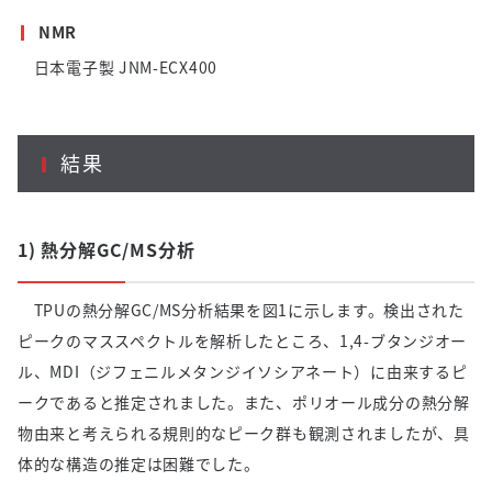
NMR
日本電子製
JNM-ECX400
結果
1) 熱分解
GC/MS
分析
TPUの熱分解
GC/MS
分析結果を図
1
に示します。検出された
ピークのマススペクトルを解析したところ、
1,4-
ブタンジオー
ル、
MDI
（ジフェニルメタンジイソシアネート）に由来するピ
ークであると推定されました。また、ポリオール成分の熱分解
物由来と考えられる規則的なピーク群も観測されましたが、具
体的な構造の推定は困難でした。