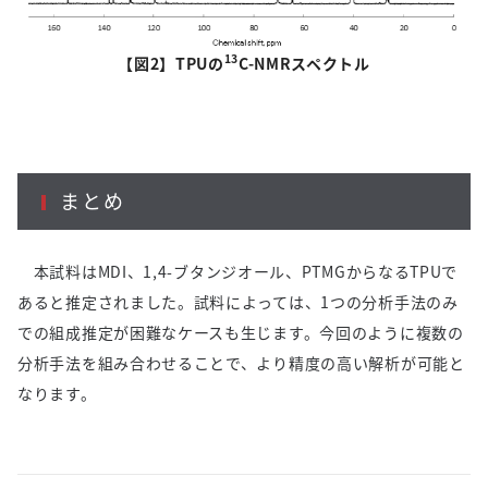
13
【図
2
】
TPU
の
C-NMR
スペクトル
まとめ
本試料は
MDI
、
1,4-
ブタンジオール、
PTMG
からなる
TPU
で
あると推定されました。試料によっては、
1
つの分析手法のみ
での組成推定が困難なケースも生じます。今回のように複数の
分析手法を組み合わせることで、より精度の高い解析が可能と
なります。