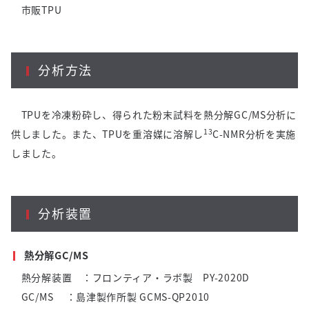
市販
TPU
分析方法
TPUを冷凍粉砕し、得られた粉末試料を熱分解
GC/MS
分析に
13
供しました。また、
TPU
を重溶媒に溶解し
C-NMR分析を実施
しました。
分析装置
熱分解
GC/MS
熱分解装置
：フロンティア・ラボ製
PY-2020D
GC/MS
：島津製作所製
GCMS-QP2010