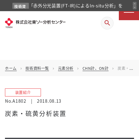
「赤外分光装置(FT-IR)によるIn-situ分析」を
expand_less
技術資
expand_more
料
掲載しました
search
ホーム
技術資料一覧
元素分析
CHN計、ON計
炭素・硫黄分析装置
chevron_right
chevron_right
chevron_right
chevron_right
装置紹介
No.A1802
|
2018.08.13
炭素・硫黄分析装置