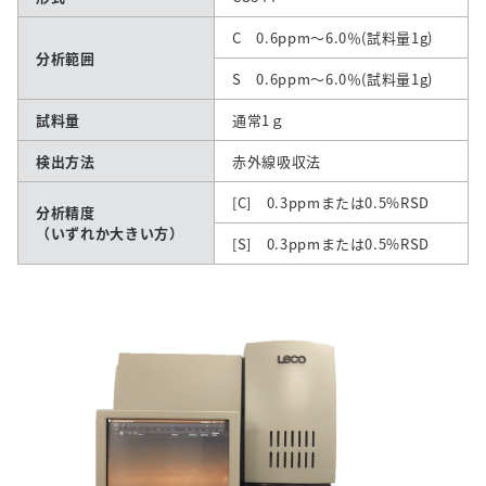
C 0.6ppm～6.0％(試料量1g)
分析範囲
S 0.6ppm～6.0％(試料量1g)
試料量
通常1ｇ
検出方法
赤外線吸収法
[C] 0.3ppmまたは0.5%RSD
分析精度
（いずれか大きい方）
[S] 0.3ppmまたは0.5%RSD