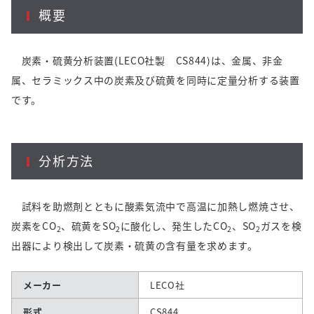
概要
炭素・硫黄分析装置(LECO社製 CS844)は、金属、非金
属、セラミックス中の炭素及び硫黄を同時に定量分析する装置
です。
分析方法
試料を助燃剤とともに酸素気流中で高温に加熱し燃焼させ、
炭素をCO
、硫黄をSO
に酸化し、発生したCO
、SO
ガスを検
2
2
2
2
出器により検出して炭素・硫黄の含有量を求めます。
メーカー
LECO社
形式
CS844