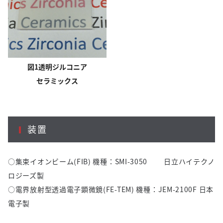
図1透明ジルコニア
セラミックス
装置
○集束イオンビーム(FIB) 機種：SMI-3050 日立ハイテクノ
ロジーズ製
○電界放射型透過電子顕微鏡(FE-TEM) 機種：JEM-2100F 日本
電子製