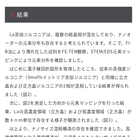
結果
La添加ジルコニアは、複数の結晶相が混在しており、ナノオ
ーダーの元素分布も存在すると考えられています。そこで、FI
B法により薄片化した試料をFE-TEM観察、STEM/EDS元素マッ
ピングにより元素分布を確認しました。
はじめに電子線回折図形を取得したところ、従来の高強度ジ
ルコニア（3mol%イットリア添加ジルコニア）と同様に立方
晶および正方晶ジルコニアの2相が混相している結果が得られ
ました（図2）。
次に、図2を測定した方向から元素マッピングを行った結
果、Laの高濃度領域（立方晶）および低濃度領域（正方晶）が
数十ｎｍ単位で存在する様子が観測されました（図3）。
以上より、ナノサイズ混相構造の存在を確認できました。高
強度要因となる混相構造が、光波長よりも小さいサイズである