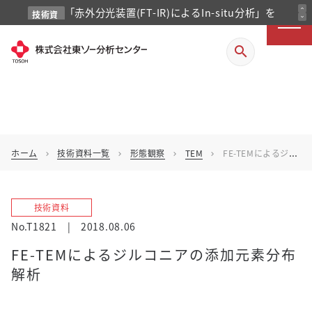
expand_less
「赤外分光装置(FT-IR)によるIn-situ分析」を
技術資
expand_more
料
掲載しました
search
ホーム
技術資料一覧
形態観察
TEM
FE-TEMによるジルコニアの添加元素分布解析
chevron_right
chevron_right
chevron_right
chevron_right
技術資料
No.T1821
|
2018.08.06
FE-TEMによるジルコニアの添加元素分布
解析