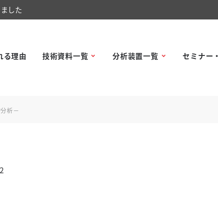
しました
れる理由
技術資料一覧
分析装置一覧
セミナー
物分析－
2