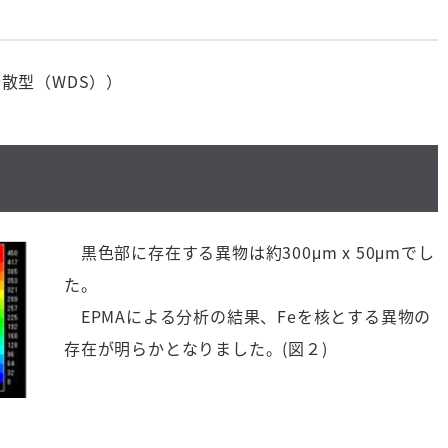
分散型（
WDS
））
黒色部に存在する異物は約
300
μ
m x 50
μ
m
でし
た。
EPMAによる分析の結果、Feを核とする異物の
存在が明らかとなりました。(図２)