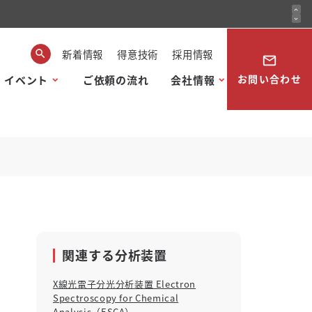
expand_less
expand_more
新着情報
得意技術
採用情報
mail_outline
お問い合わせ
・イベント
ご依頼の流れ
会社情報
関連する分析装置
X線光電子分光分析装置 Electron
Spectroscopy for Chemical
Analysis（ESCA）