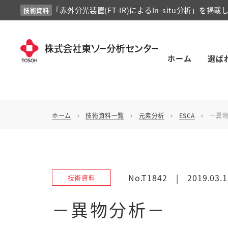
「赤外分光装置(FT-IR)によるIn-situ分析」を掲載
技術資料
ホーム
選ば
ホーム
技術資料一覧
元素分析
ESCA
－異
chevron_right
chevron_right
chevron_right
chevron_right
No.T1842
|
2019.03.1
技術資料
－異物分析－