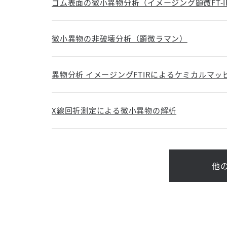
ゴム表面の微小異物分析（イメージング顕微FT-I
微小異物の非破壊分析（顕微ラマン）
異物分析 イメージングFTIRによるケミカルマッ
X線回折測定による微小異物の解析
他