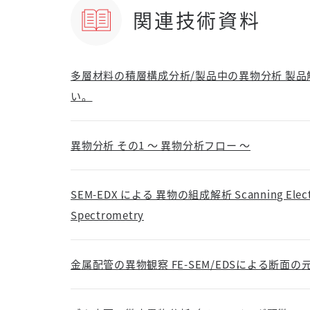
関連技術資料
多層材料の積層構成分析/製品中の異物分析 製
い。
異物分析 その1 ～ 異物分析フロー ～
SEM-EDX による 異物の組成解析 Scanning Electron 
Spectrometry
金属配管の異物観察 FE-SEM/EDSによる断面