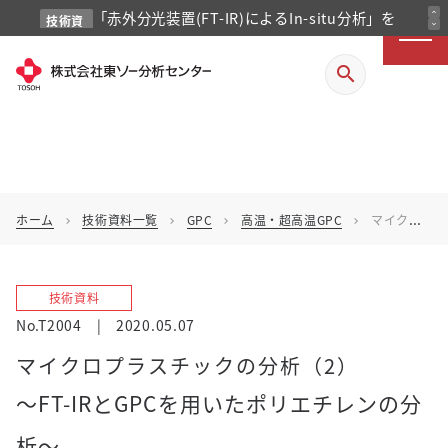
「赤外分光装置(FT-IR)によるIn-situ分析」を
expand_less
技術資
expand_more
料
掲載しました
search
ホーム
技術資料一覧
GPC
高温・超高温GPC
マイクロプラスチックの分析（2）
chevron_right
chevron_right
chevron_right
chevron_right
技術資料
No.T2004
|
2020.05.07
マイクロプラスチックの分析（2）
～FT-IRとGPCを用いたポリエチレンの分
析～