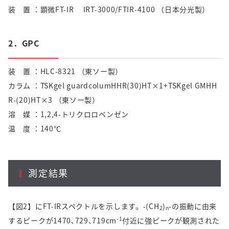
装 置 ：顕微FT-IR IRT-3000/FTIR-4100 （日本分光製）
2．GPC
装 置 ：HLC-8321 （東ソー製）
カラム ：TSKgel guardcolumHHR(30)HT×1+TSKgel GMHH
R-(20)HT×3 （東ソー製）
溶 媒 ：1,2,4-トリクロロベンゼン
温 度 ：140℃
測定結果
【図2】にFT-IRスペクトルを示します。-(CH
)
-の振動に由来
2
n
-1
するピークが1470､729､719cm
付近に強ピークが観測された