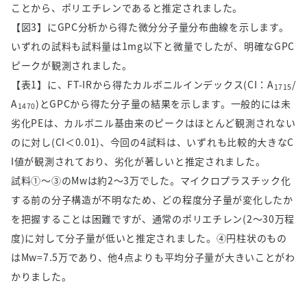
ことから、ポリエチレンであると推定されました。
【図3】にGPC分析から得た微分分子量分布曲線を示します。
いずれの試料も試料量は1mg以下と微量でしたが、明確なGPC
ピークが観測されました。
【表1】に、FT-IRから得たカルボニルインデックス(CI：A
/
1715
A
)とGPCから得た分子量の結果を示します。一般的には未
1470
劣化PEは、カルボニル基由来のピークはほとんど観測されない
のに対し(CI＜0.01)、今回の4試料は、いずれも比較的大きなC
I値が観測されており、劣化が著しいと推定されました。
試料①～③のMwは約2～3万でした。マイクロプラスチック化
する前の分子構造が不明なため、どの程度分子量が変化したか
を把握することは困難ですが、通常のポリエチレン(2～30万程
度)に対して分子量が低いと推定されました。④円柱状のもの
はMw=7.5万であり、他4点よりも平均分子量が大きいことがわ
かりました。