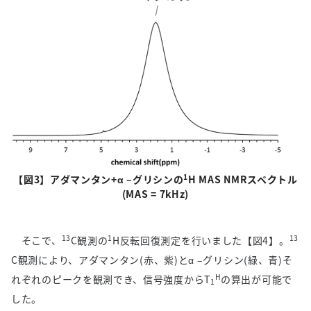
1
【図
3
】アダマンタン
+
α
–
グリシンの
H MAS NMR
スペクトル
(MAS = 7kHz)
13
1
13
そこで、
C
観測の
H
反転回復測定を行いました【図
4
】。
C
観測により、アダマンタン
(
赤、紫
)
とα
–
グリシン
(
緑、青
)
そ
H
れぞれのピークを観測でき、信号強度から
T
の算出が可能で
1
した。