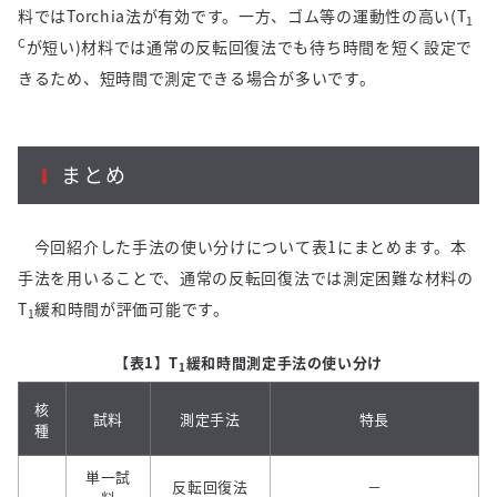
料では
Torchia
法が有効です。一方、ゴム等の運動性の高い
(T
1
C
が短い
)
材料では通常の反転回復法でも待ち時間を短く設定で
きるため、短時間で測定できる場合が多いです。
まとめ
今回紹介した手法の使い分けについて表
1
にまとめます。本
手法を用いることで、通常の反転回復法では測定困難な材料の
T
緩和時間が評価可能です。
1
【表1】T
緩和時間測定手法の使い分け
1
核
試料
測定手法
特長
種
単一試
反転回復法
－