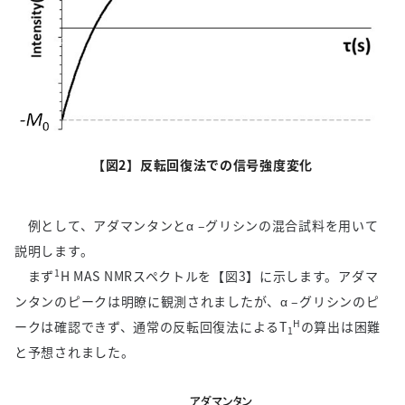
【図
2
】反転回復法での信号強度変化
例として、アダマンタンとα
–
グリシンの混合試料を用いて
説明します。
1
まず
H MAS NMR
スペクトルを【図
3
】に示します。アダマ
ンタンのピークは明瞭に観測されましたが、α
–
グリシンのピ
H
ークは確認できず、通常の反転回復法による
T
の算出は困難
1
と予想されました。