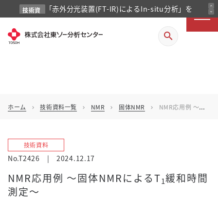
「赤外分光装置(FT-IR)によるIn-situ分析」を
expand_less
技術資
expand_more
料
掲載しました
search
ホーム
技術資料一覧
NMR
固体NMR
NMR応用例 ～固体NMRによるT1緩和時間測定～
chevron_right
chevron_right
chevron_right
chevron_right
技術資料
No.T2426
|
2024.12.17
NMR応用例 ～固体NMRによるT
緩和時間
1
測定～