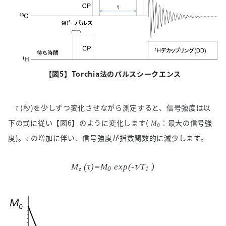
【図
5
】
Torchia
法のパルスシークエンス
(
秒
)
を少しずつ変化させながら測定すると、信号強度は以
τ
下の式に従い【図
6
】のように変化します
(
：最大の信号強
M
0
度
)
。
の増加に伴い、信号強度が指数関数的に減少します。
τ
M
(τ)=M
exp(-τ⁄T
)
z
0
1