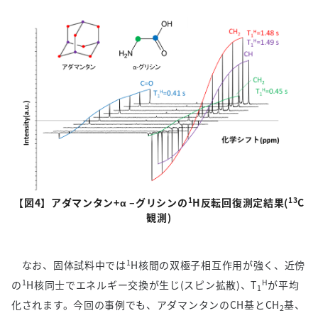
1
13
【図
4
】アダマンタン
+
α
–
グリシンの
H
反転回復測定結果
(
C
観測
)
1
なお、固体試料中では
H
核間の双極子相互作用が強く、近傍
1
H
の
H
核同士でエネルギー交換が生じ
(
スピン拡散
)
、
T
が平均
1
化されます。今回の事例でも、アダマンタンの
CH
基と
CH
基、
2