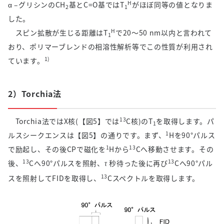
H
α
–
グリシンの
CH
基と
C=O
基では
T
がほぼ同等の値となりま
2
1
した。
H
スピン拡散が生じる距離は
T
で
20
～
50 nm
以内と言われて
1
おり、ポリマーブレンドの相溶性解析等でこの性質が利用され
1)
ています。
2）Torchia法
13
Torchia法では
X
核
(
【図
5
】では
C
核
)
の
T
を取得します。パ
1
1
ルスシークエンスは【図
5
】の通りです。まず、
H
を
90
°パルス
1
13
で励起し、その後
CP
で磁化を
H
から
C
へ移動させます。その
13
13
後、
C
へ
90
°パルスを照射、
秒待った後に再び
C
へ
90
°パル
τ
13
スを照射して
FID
を取得し、
C
スペクトルを取得します。