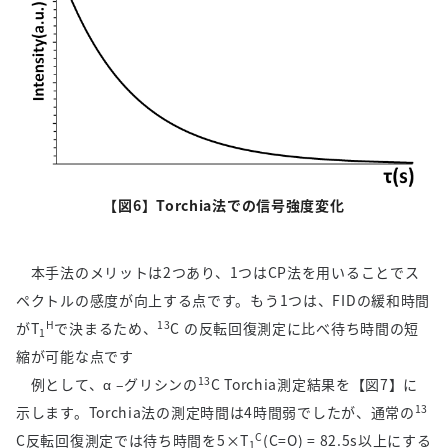
【図
6
】
Torchia
法での信号強度変化
本手法のメリットは
2
つあり、
1
つは
CP
法を用いることでス
ペクトルの感度が向上する点です。もう
1
つは、
FID
の緩和時間
H
13
が
T
で決まるため、
C
の反転回復測定に比べ待ち時間の短
1
縮が可能な点です
13
例として、α
–
グリシンの
C Torchia
測定結果を【図
7
】に
13
示します。
Torchia
法の測定時間は
4
時間弱でしたが、通常の
C
C
反転回復測定では待ち時間を
5
×
T
(C=O) = 82.5s
以上にする
1