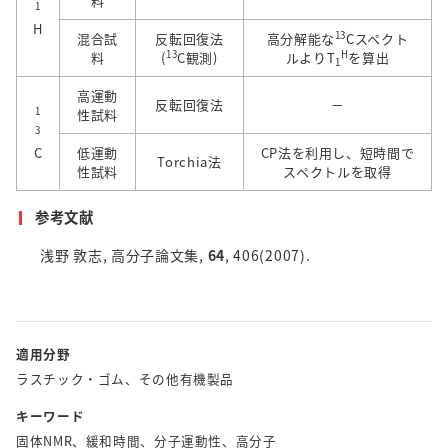
料
1
H
13
混合試
反転回復法
高分解能な
C
スペクト
13
H
料
(
C
観測
)
ルより
T
を算出
1
高運動
反転回復法
－
1
性試料
3
C
低運動
CP法を利用し、短時間で
Torchia法
性試料
スペクトルを取得
参考文献
浅野 敦志
,
高分子論文集
,
64
, 406(2007).
適用分野
ラスチック・ゴム、その他有機製品
キーワード
固体NMR、緩和時間、分子運動性、高分子