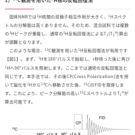
1）
C観測を用いた
H
核の反転回復法
1
1
固体
NMR
では
H
核間の双極子相互作用が大きく、
H
スペク
トルの分解能は高くありません。そのため、混合試料では複数
1
1
H
の
H
ピークが重複し、通常の
H
反転回復法による
T
(T
)
算出
1
1
が困難となります。
13
1
このような場合、
C
観測を用いた
H
反転回復法が有用です
1
【図
1
】。まず、
H
を
180
°パルスで励起し、
秒待った後に再び
τ
1
H
へ
90
°パルスを照射します。ここまでは通常の反転回復法と
同じです。本手法では、その後
CP(Cross Polarization)
法を用
1
13
13
いて磁化を
H
から
C
へ移動させた後、
C
の
FID
を取得しま
13
H
す。これにより、ピーク分解能の高い
C
スペクトルより
T
が
1
算出可能です。