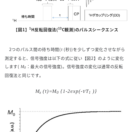
1
13
【図
1
】
H反転回復法
(
C
観測
)
のパルスシークエンス
2つのパルス間の待ち時間
(
(
秒
))
を少しずつ変化させながら
τ
測定すると、信号強度は以下の式に従い【図
2
】のように変化
します
(
：最大の信号強度
)
。信号強度の変化は通常の反転
M
0
回復法と同じです。
M
(τ)=M
{1-2exp(-τ⁄T
)}
z
0
1