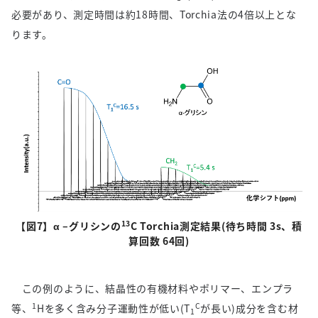
必要があり、測定時間は約
18
時間、
Torchia
法の
4
倍以上とな
ります。
13
【図
7
】α
–
グリシンの
C Torchia
測定結果
(
待ち時間
3s
、積
算回数
64
回
)
この例のように、結晶性の有機材料やポリマー、エンプラ
1
C
等、
H
を多く含み分子運動性が低い
(T
が長い
)
成分を含む材
1