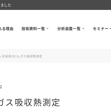
しました
れる理由
技術資料一覧
分析装置一覧
セミナー
ン水溶液のCO₂ガス吸収熱測定
2
₂ガス吸収熱測定