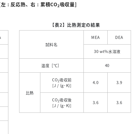
[
左
:
反応熱、右
:
累積
CO
吸収量
]
2
【表2】比熱測定の結果
A
MEA
DEA
試料名
30 wt%水溶液
温度［℃］
40
CO
吸収前
2
4.0
3.9
[J / (g･
K)]
比熱
CO
吸収後
2
3.6
3.6
[J / (g･
K)]