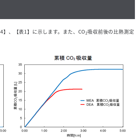
図
4
】、【表
1
】に示します。また、
CO
吸収前後の比熱測定
2