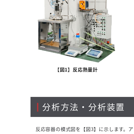
【図
1
】反応熱量計
分析方法・分析装置
反応容器の模式図を【図
3
】に示します。ア