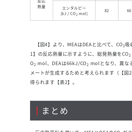
反応
熱量
エンタルピー
82
66
[kJ / CO
mol]
2
【図
4
】より、
MEA
は
DEA
と比べて、
CO
吸
2
1
】の反応熱量に示すように、総発熱量を
CO
O
mol、
DEA
は66kJ/CO
molとなり、異な
2
2
メートが生成するためと考えられます（【図
2
得られます【表
2
】。
まとめ