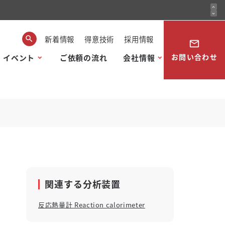
expand_less
expand_more
新着情報
得意技術
採用情報
mail_outline
お問い合わせ
・イベント
ご依頼の流れ
会社情報
関連する分析装置
反応熱量計 Reaction calorimeter