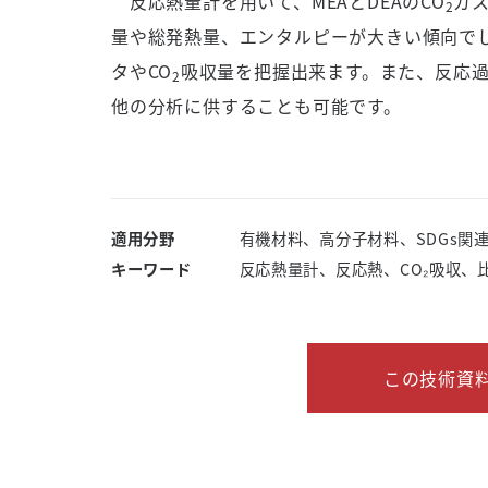
反応熱量計を用いて、
MEA
と
DEA
の
CO
ガ
2
量や総発熱量、エンタルピーが大きい傾向で
タや
CO
吸収量を把握出来ます。また、反応
2
他の分析に供することも可能です。
適用分野
有機材料、高分子材料、SDGs関
キーワード
反応熱量計、反応熱、CO₂吸収、
この技術資料