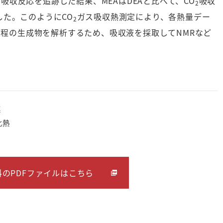
ス吸収反応を追跡した結果、
MEA
は
DEA
と比べて、
CO
吸収
2
した。このように
CO
ガス吸収熱測定により、各熱量デー
2
過程の生成物を解析するため、吸収液を採取して
NMR
など
連
比熱
のPDFファイルはこちら