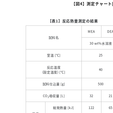
【図
4
】測定チャート
【表1】反応熱量測定の結果
MEA
DE
試料名
30 wt%水溶液
室温
[
℃]
25
反応温度
40
(設定温度
) [
℃]
試料仕込量
[g]
500
CO
吸収量
[L]
32
21
2
総発熱量
[kJ]
122
65