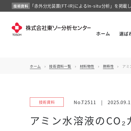
「赤外分光装置(FT-IR)によるIn-situ分析」を掲載
技術資料
ホーム
選ば
ホーム
技術資料一覧
材料物性
熱特性
アミ
chevron_right
chevron_right
chevron_right
chevron_right
No.T2511
|
2025.09.1
技術資料
アミン水溶液のCO