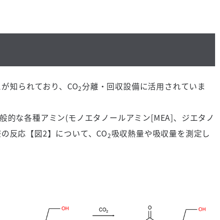
とが知られており、
CO
分離・回収設備に活用されていま
2
般的な各種アミン
(
モノエタノールアミン
[MEA]
、ジエタノ
際の反応【図
2
】について、
CO
吸収熱量や吸収量を測定し
2