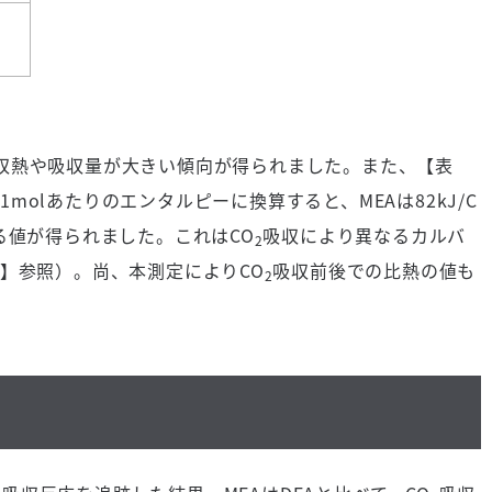
収熱や吸収量が大きい傾向が得られました。また、【表
1mol
あたりのエンタルピーに換算すると、
MEA
は
82kJ
/C
2
る値が得られました。これは
CO
吸収により異なるカルバ
2
】参照）。尚、本測定により
CO
吸収前後での比熱の値も
2