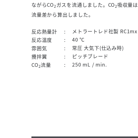
ながら
CO
ガスを流通しました。
CO
吸収量は
2
2
流量差から算出しました。
メトラートレド社製
RC1mx
反応熱量計
40 ℃
反応温度
常圧 大気下
(
仕込み時
)
雰囲気
ピッチブレード
攪拌翼
250 mL / min.
CO
流量
2