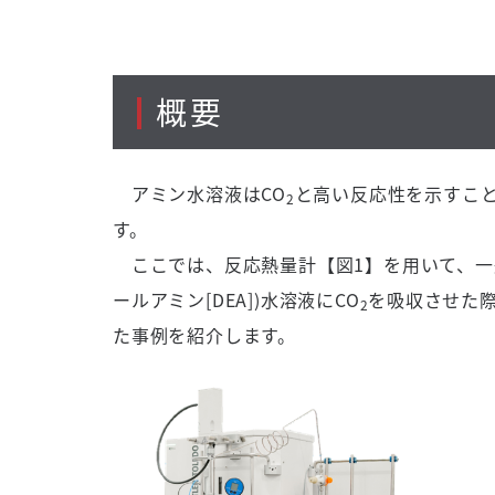
概要
アミン水溶液は
CO
と高い反応性を示すこ
2
す。
ここでは、反応熱量計【図
1
】を用いて、一
ールアミン
[DEA])
水溶液に
CO
を吸収させた
2
た事例を紹介します。