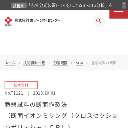
「赤外分光装置(FT-IR)によるIn-situ分析」を
expand_less
技術資
expand_more
料
掲載しました
search
ホーム
技術資料一覧
形態観察
SEM
脆弱試料の断面作製法
chevron_right
chevron_right
chevron_right
chevron_right
技術資料
No.T1121
|
2013.10.01
脆弱試料の断面作製法
（断面イオンミリング（クロスセクショ
ンポリッシャ：ＣＰ））