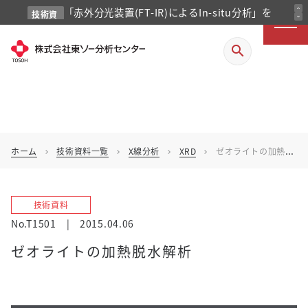
「赤外分光装置(FT-IR)によるIn-situ分析」を
expand_less
技術資
expand_more
料
掲載しました
search
ホーム
技術資料一覧
X線分析
XRD
ゼオライトの加熱脱水解析
chevron_right
chevron_right
chevron_right
chevron_right
技術資料
No.T1501
|
2015.04.06
ゼオライトの加熱脱水解析