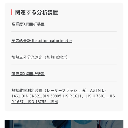
関連する分析装置
高輝度X線回折装置
反応熱量計 Reaction calorimeter
加熱赤外分光測定（加熱IR測定）
薄膜用X線回折装置
熱拡散率測定装置（レーザーフラッシュ法） ASTM E-
1461,DIN EN821,DIN 30905 JIS R 1611、JIS H 7801、JIS
R 1667、ISO 18755 準拠