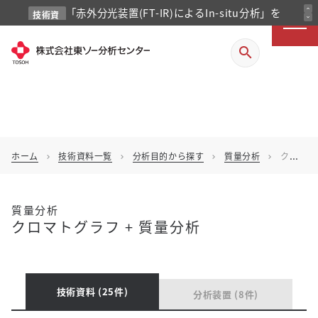
「赤外分光装置(FT-IR)によるIn-situ分析」を
expand_less
技術資
expand_more
料
掲載しました
search
ホーム
技術資料一覧
分析目的から探す
質量分析
クロマトグラフ + 質量分析
chevron_right
chevron_right
chevron_right
chevron_right
質量分析
クロマトグラフ + 質量分析
技術資料 (25件)
分析装置 (8件)