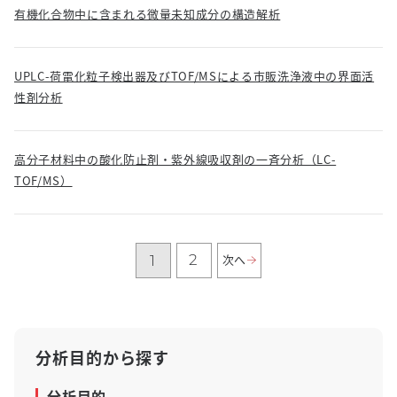
有機化合物中に含まれる微量未知成分の構造解析
UPLC-荷電化粒子検出器及びTOF/MSによる市販洗浄液中の界面活
性剤分析
高分子材料中の酸化防止剤・紫外線吸収剤の一斉分析（LC-
TOF/MS）
2
次へ
1
分析目的から探す
分析目的