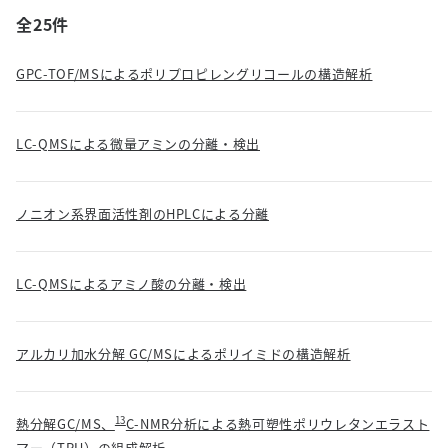
全25件
GPC-TOF/MSによるポリプロピレングリコールの構造解析
LC-QMSによる微量アミンの分離・検出
ノニオン系界面活性剤のHPLCによる分離
LC-QMSによるアミノ酸の分離・検出
アルカリ加水分解 GC/MSによるポリイミドの構造解析
13
熱分解GC/MS、
C-NMR分析による熱可塑性ポリウレタンエラスト
マー（TPU）の組成解析