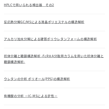
HPLCで用いられる検出器 その2
反応熱分解GC/MSによる液晶ポリエステルの構造解析
アルカリ加水分解による硬質ポリウレタンフォームの構造解析
抗体分離と糖鎖構造解析 -FcRⅢA分取用カラムを用いた抗体分離と
糖鎖構造解析-
ウレタンの分析 ポリオール(PPG)の構造解析
有機酸の分析 －IC-MSによる定性－