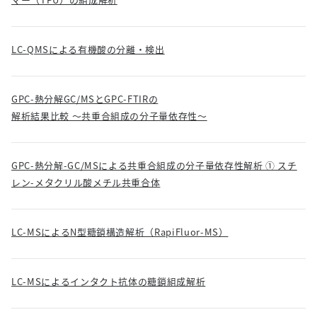
LC-QMSによる有機酸の分離・検出
GPC-熱分解GC/MSとGPC-FTIRの
解析結果比較 ～共重合組成の分子量依存性～
GPC-熱分解-GC/MSによる共重合組成の分子量依存性解析 ① スチ
レン-メタクリル酸メチル共重合体
LC-MSによるN型糖鎖構造解析（RapiFluor-MS）
LC-MSによるインタクト抗体の糖鎖組成解析